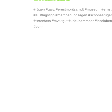
www.arndt-museum.de
#rügen #garz #ernstmoritzarndt #museum #ern
#ausflugstipp #märchenundsagen #schönesrügen #
#tintenfass #mvtutgut #urlaubammeer #inselaben
#bonn