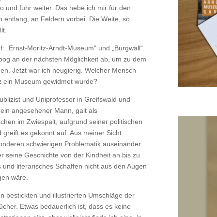
to und fuhr weiter. Das hebe ich mir für den
 entlang, an Feldern vorbei. Die Weite, so
lt.
uf: „Ernst-Moritz-Arndt-Museum“ und „Burgwall“.
ch bog an der nächsten Möglichkeit ab, um zu dem
n. Jetzt war ich neugierig. Welcher Mensch
rz ein Museum gewidmet wurde?
 Publizist und Uniprofessor in Greifswald und
 ein angesehener Mann, galt als
schen im Zwiespalt, aufgrund seiner politischen
reift es gekonnt auf. Aus meiner Sicht
sonderen schwierigen Problematik auseinander
er seine Geschichte von der Kindheit an bis zu
s und literarisches Schaffen nicht aus den Augen
gen wäre.
bestickten und illustrierten Umschläge der
her. Etwas bedauerlich ist, dass es keine