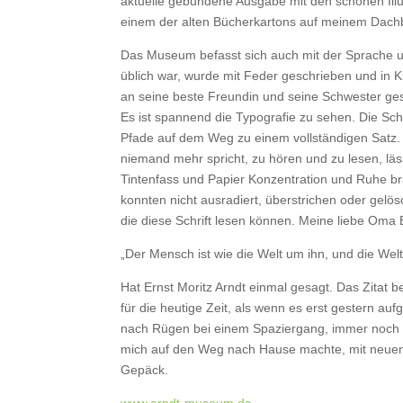
aktuelle gebundene Ausgabe mit den schönen Illustr
einem der alten Bücherkartons auf meinem Dac
Das Museum befasst sich auch mit der Sprache un
üblich war, wurde mit Feder geschrieben und in Kur
an seine beste Freundin und seine Schwester ges
Es ist spannend die Typografie zu sehen. Die Schn
Pfade auf dem Weg zu einem vollständigen Satz. 
niemand mehr spricht, zu hören und zu lesen, läs
Tintenfass und Papier Konzentration und Ruhe br
konnten nicht ausradiert, überstrichen oder gelö
die diese Schrift lesen können. Meine liebe Oma E
„Der Mensch ist wie die Welt um ihn, und die Welt
Hat Ernst Moritz Arndt einmal gesagt. Das Zitat be
für die heutige Zeit, als wenn es erst gestern au
nach Rügen bei einem Spaziergang, immer noch i
mich auf den Weg nach Hause machte, mit neuen
Gepäck.