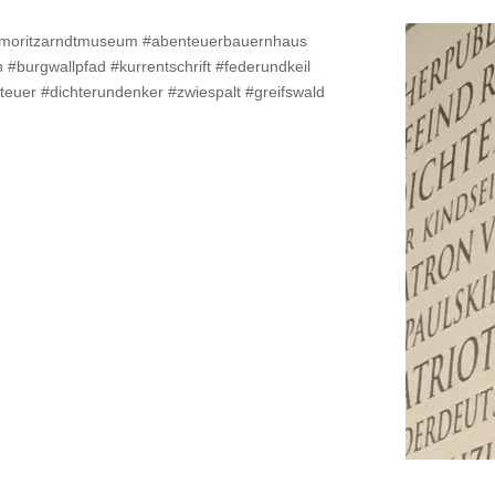
stmoritzarndtmuseum #abenteuerbauernhaus
burgwallpfad #kurrentschrift #federundkeil
teuer #dichterundenker #zwiespalt #greifswald