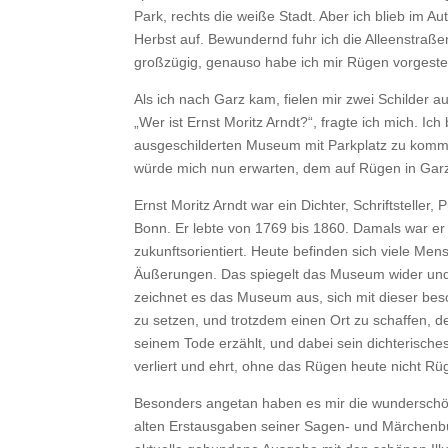
Park, rechts die weiße Stadt. Aber ich blieb im Au
Herbst auf. Bewundernd fuhr ich die Alleenstraßen
großzügig, genauso habe ich mir Rügen vorgestel
Als ich nach Garz kam, fielen mir zwei Schilder a
„Wer ist Ernst Moritz Arndt?“, fragte ich mich. I
ausgeschilderten Museum mit Parkplatz zu komme
würde mich nun erwarten, dem auf Rügen in Ga
Ernst Moritz Arndt war ein Dichter, Schriftsteller,
Bonn. Er lebte von 1769 bis 1860. Damals war er
zukunftsorientiert. Heute befinden sich viele Men
Äußerungen. Das spiegelt das Museum wider und g
zeichnet es das Museum aus, sich mit dieser be
zu setzen, und trotzdem einen Ort zu schaffen, d
seinem Tode erzählt, und dabei sein dichterische
verliert und ehrt, ohne das Rügen heute nicht Rü
Besonders angetan haben es mir die wunderschön 
alten Erstausgaben seiner Sagen- und Märchenbüc