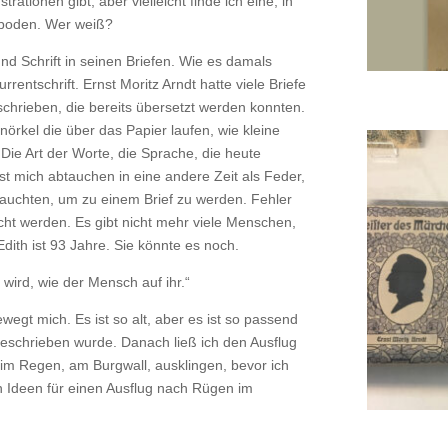
ationen gibt, aber vielleicht finde ich eine, in
hboden. Wer weiß?
d Schrift in seinen Briefen. Wie es damals
rentschrift. Ernst Moritz Arndt hatte viele Briefe
chrieben, die bereits übersetzt werden konnten.
örkel die über das Papier laufen, wie kleine
Die Art der Worte, die Sprache, die heute
st mich abtauchen in eine andere Zeit als Feder,
auchten, um zu einem Brief zu werden. Fehler
scht werden. Es gibt nicht mehr viele Menschen,
dith ist 93 Jahre. Sie könnte es noch.
 wird, wie der Mensch auf ihr.“
wegt mich. Es ist so alt, aber es ist so passend
fgeschrieben wurde. Danach ließ ich den Ausflug
m Regen, am Burgwall, ausklingen, bevor ich
 Ideen für einen Ausflug nach Rügen im