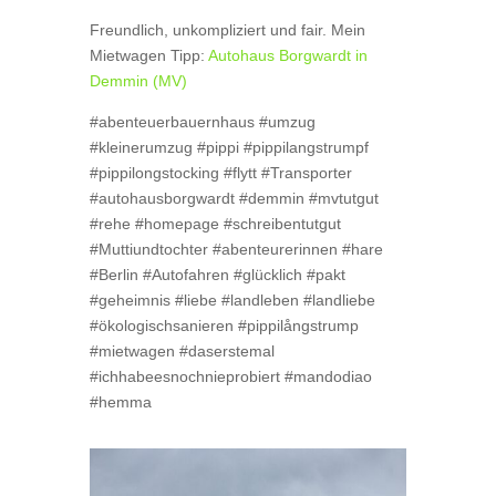
Freundlich, unkompliziert und fair. Mein
Mietwagen Tipp:
Autohaus Borgwardt in
Demmin (MV)
#abenteuerbauernhaus #umzug
#kleinerumzug #pippi #pippilangstrumpf
#pippilongstocking #flytt #Transporter
#autohausborgwardt #demmin #mvtutgut
#rehe #homepage #schreibentutgut
#Muttiundtochter #abenteurerinnen #hare
#Berlin #Autofahren #glücklich #pakt
#geheimnis #liebe #landleben #landliebe
#ökologischsanieren #pippilångstrump
#mietwagen #daserstemal
#ichhabeesnochnieprobiert #mandodiao
#hemma