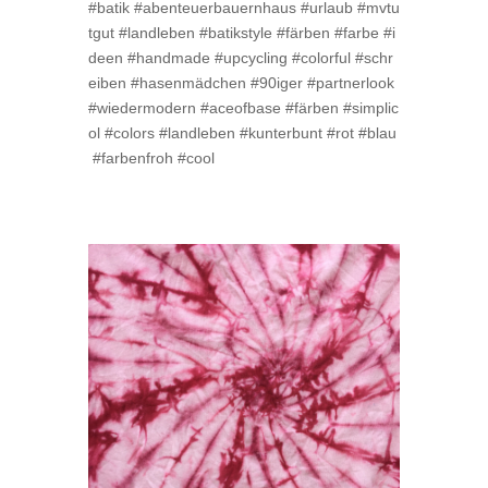
#batik #abenteuerbauernhaus #urlaub #mvtu
tgut #landleben #batikstyle #färben #farbe #i
deen #handmade #upcycling #colorful #schr
eiben #hasenmädchen #90iger #partnerlook
#wiedermodern #aceofbase #färben #simplic
ol #colors #landleben #kunterbunt #rot #blau
#farbenfroh #cool